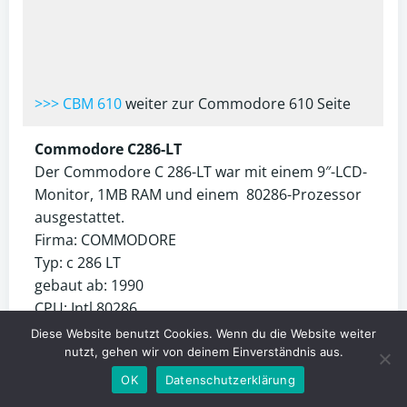
>>> CBM 610
weiter zur Commodore 610 Seite
Commodore C286-LT
Der Commodore C 286-LT war mit einem 9″-LCD-
Monitor, 1MB RAM und einem 80286-Prozessor
ausgestattet.
Firma: COMMODORE
Typ: c 286 LT
gebaut ab: 1990
CPU: Intl 80286
Mhz: 12,5 MHz
Diese Website benutzt Cookies. Wenn du die Website weiter
RAM: 1 MB
nutzt, gehen wir von deinem Einverständnis aus.
ROM: 128 KB
OK
Datenschutzerklärung
Betriebssystem: MS-Dos 4.01