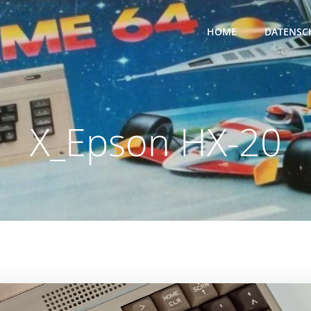
HOME
DATENSC
X_Epson HX-20