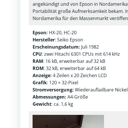
angekündigt und von Epson in Nordamerika a
Portabilität große Aufmerksamkeit bekam. Im
Nordamerika für den Massenmarkt veröffentl
Epson:
HX-20, HC-20
Hersteller
: Seiko Epson
Erscheinungsdatum:
Juli 1982
CPU
: zwei Hitachi 6301 CPUs mit 614 kHz
RAM
: 16 kB, erweiterbar auf 32 kB
ROM
: 32 kB, erweiterbar auf 64 kB
Anzeige:
4 Zeilen x 20 Zeichen LCD
Grafik
: 120 × 32-Pixel
Stromversorgung:
Wiederaufladbare Nicke
Abmessungen:
A4-Größe
Gewicht
: ca. 1,6 kg