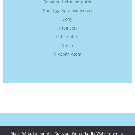
Sonstige Heimcomputer
Sonstige Spielekonsolen
Sony
Thomson
Videospiele
Vtech
X_Acorn Atom
© 2026 Computermuseum-Ebenthal. Created for free
Diese Website benutzt Cookies. Wenn du die Website weiter