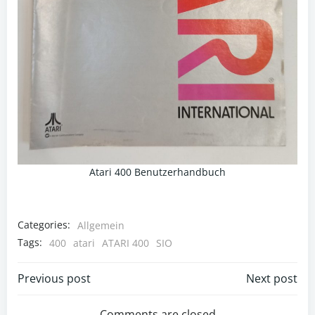
Atari 400 Benutzerhandbuch
Categories:
Allgemein
Tags:
400
atari
ATARI 400
SIO
Beitragsnavigation
Beitragsnav
Previous post
Next post
Comments are closed