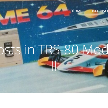
HOME
DATENSC
osts in TRS-80 Mod
II