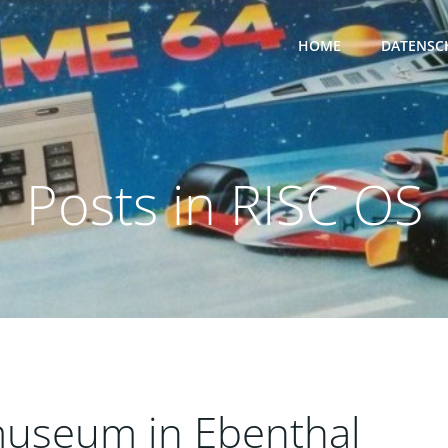
HOME
DATENSC
Posts in RISC OS
useum in Ebenthal