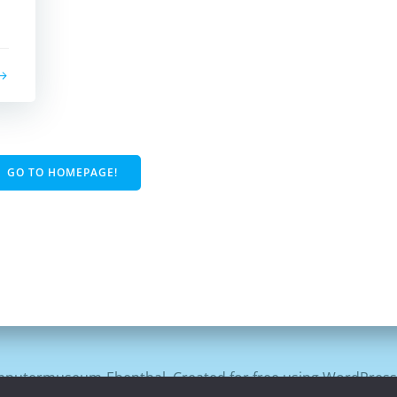
GO TO HOMEPAGE!
putermuseum-Ebenthal. Created for free using WordPres