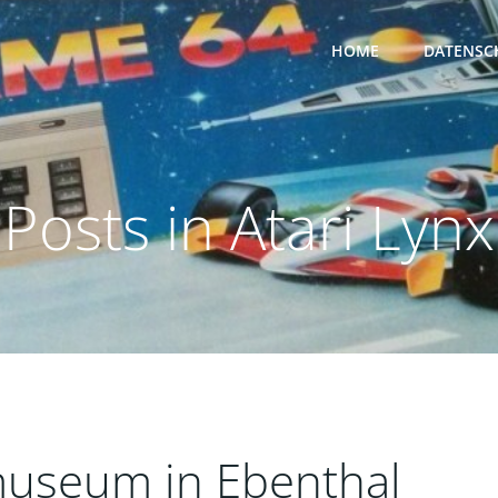
HOME
DATENSC
Posts in Atari Lynx
useum in Ebenthal