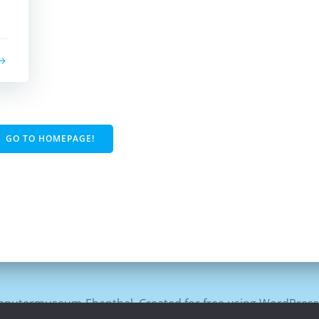
GO TO HOMEPAGE!
putermuseum-Ebenthal. Created for free using WordPres