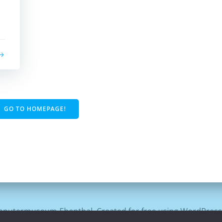
GO TO HOMEPAGE!
putermuseum-Ebenthal. Created for free using WordPres